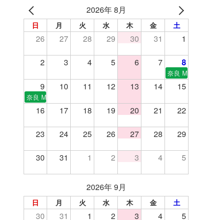
2026年 8月
日
月
火
水
木
金
土
26
27
28
29
30
31
1
2
3
4
5
6
7
8
奈良 MIDSUMMER
9
10
11
12
13
14
15
奈良 MIDSUMMER FLEA MARKET －真夏の蚤の市－ 2026.08.08-0
16
17
18
19
20
21
22
23
24
25
26
27
28
29
30
31
1
2
3
4
5
2026年 9月
日
月
火
水
木
金
土
30
31
1
2
3
4
5