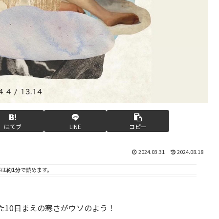
はてブ
LINE
コピー
2024.03.31
2024.08.18
事は
約1分
で読めます。
た10日まえの寒さがウソのよう！