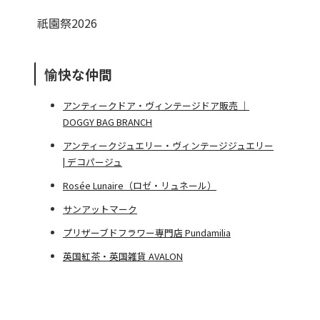
祇園祭2026
愉快な仲間
アンティークドア・ヴィンテージドア販売 ｜
DOGGY BAG BRANCH
アンティークジュエリー・ヴィンテージジュエリー
| デコパージュ
Rosée Lunaire（ロゼ・リュネール）
サンアットマーク
プリザーブドフラワー専門店 Pundamilia
英国紅茶・英国雑貨 AVALON