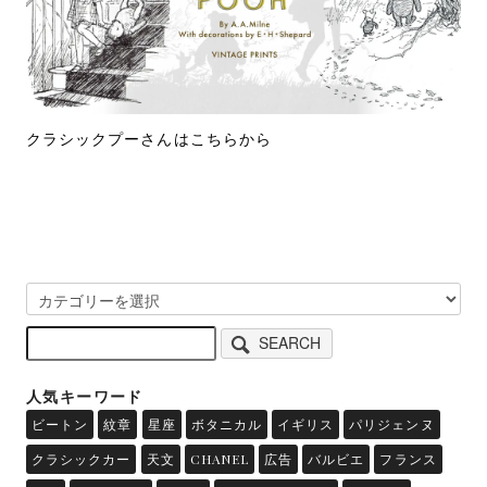
クラシックプーさんはこちらから
SEARCH
人気キーワード
ビートン
紋章
星座
ボタニカル
イギリス
パリジェンヌ
クラシックカー
天文
CHANEL
広告
バルビエ
フランス