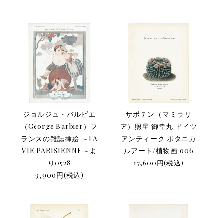
ジョルジュ・バルビエ
サボテン（マミラリ
（George Barbier）フ
ア）照星 御幸丸 ドイツ
ランスの雑誌挿絵 ～LA
アンティーク ボタニカ
VIE PARISIENNE～よ
ルアート/植物画 006
り0528
17,600円(税込)
9,900円(税込)