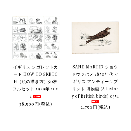
イギリス シガレットカ
SAND MARTIN ショウ
ード HOW TO SKETC
ドウツバメ 1850年代 イ
H（絵の描き方）50枚
ギリス アンティークプ
フルセット 1929年 100
リント 博物画 (A histor
1
y of British birds) 0351
38,500円(税込)
2,750円(税込)