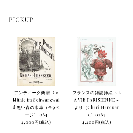
PICKUP
アンティーク楽譜 Die
フランスの雑誌挿絵 ～L
Mühle im Schwarzwal
A VIE PARISIENNE～
d 黒い森の水車（全9ペ
より（Chéri Hérouar
ージ） 064
d）0167
4,000円(税込)
4,400円(税込)