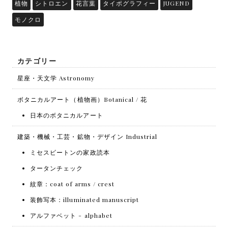
植物
シトロエン
花言葉
タイポグラフィー
JUGEND
モノクロ
カテゴリー
星座・天文学 Astronomy
ボタニカルアート（植物画）Botanical / 花
日本のボタニカルアート
建築・機械・工芸・鉱物・デザイン Industrial
ミセスビートンの家政読本
タータンチェック
紋章：coat of arms / crest
装飾写本：illuminated manuscript
アルファベット - alphabet