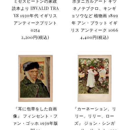
ボタニカルアート キツ
ミセスビートンの家政
ネノテブクロ、キンギ
読本より INVALID TRA
ョソウなど 植物画 1899
YS 1930年代 イギリス
年 アン・プラット イギ
アンティークプリント
リス アンティーク 1066
0254
4,400円(税込)
2,200円(税込)
『耳に包帯をした自画
『カーネーション、リ
像』 フィンセント・フ
リー、リリー、ロー
ァン・ゴッホ 1939年版
ズ』 ジョン・シンガ