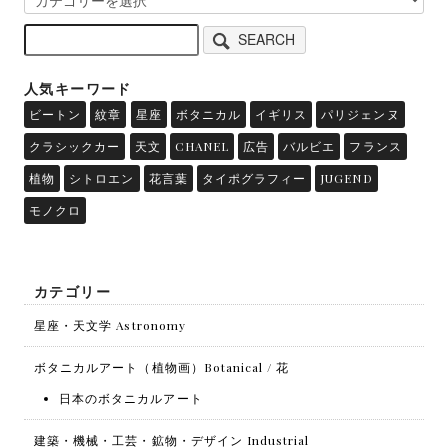
SEARCH
人気キーワード
ビートン
紋章
星座
ボタニカル
イギリス
パリジェンヌ
クラシックカー
天文
CHANEL
広告
バルビエ
フランス
植物
シトロエン
花言葉
タイポグラフィー
JUGEND
モノクロ
カテゴリー
星座・天文学 Astronomy
ボタニカルアート（植物画）Botanical / 花
日本のボタニカルアート
建築・機械・工芸・鉱物・デザイン Industrial