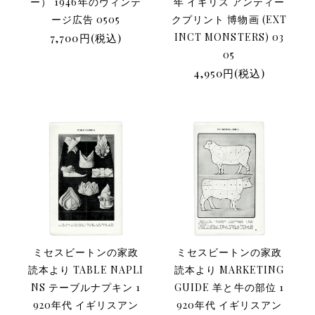
ー） 1946年のヴィンテ
年 イギリス アンティー
ージ広告 0505
クプリント 博物画 (EXT
7,700円(税込)
INCT MONSTERS) 03
05
4,950円(税込)
ミセスビートンの家政
ミセスビートンの家政
読本より TABLE NAPLI
読本より MARKETING
NS テーブルナプキン 1
GUIDE 羊と牛の部位 1
920年代 イギリスアン
920年代 イギリスアン