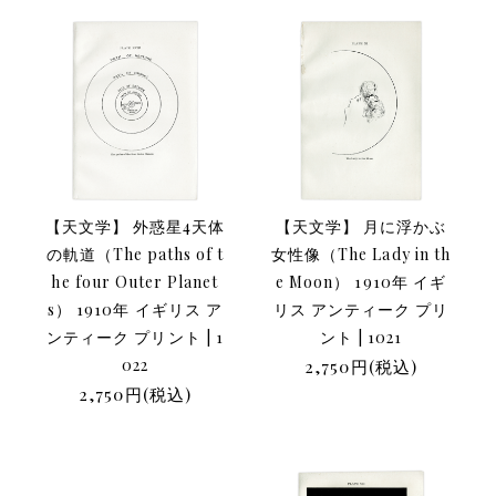
【天文学】 外惑星4天体
【天文学】 月に浮かぶ
の軌道（The paths of t
女性像（The Lady in th
he four Outer Planet
e Moon） 1910年 イギ
s） 1910年 イギリス ア
リス アンティーク プリ
ンティーク プリント | 1
ント | 1021
022
2,750円(税込)
2,750円(税込)