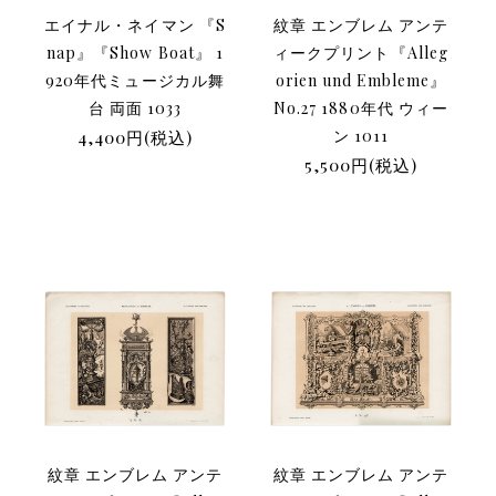
エイナル・ネイマン 『S
紋章 エンブレム アンテ
nap』『Show Boat』 1
ィークプリント『Alleg
920年代ミュージカル舞
orien und Embleme』
台 両面 1033
No.27 1880年代 ウィー
4,400円(税込)
ン 1011
5,500円(税込)
紋章 エンブレム アンテ
紋章 エンブレム アンテ