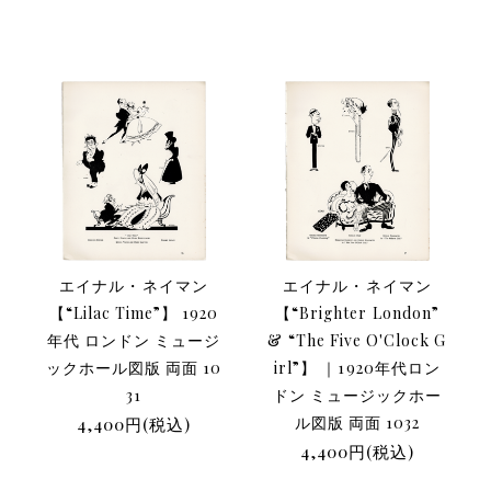
エイナル・ネイマン
エイナル・ネイマン
【“Lilac Time”】 1920
【“Brighter London”
年代 ロンドン ミュージ
& “The Five O'Clock G
ックホール図版 両面 10
irl”】 ｜1920年代ロン
31
ドン ミュージックホー
4,400円(税込)
ル図版 両面 1032
4,400円(税込)