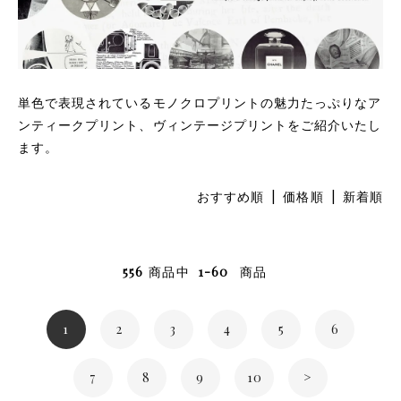
単色で表現されているモノクロプリントの魅力たっぷりなア
ンティークプリント、ヴィンテージプリントをご紹介いたし
ます。
おすすめ順
|
価格順
| 新着順
556
商品中
1-60
商品
1
2
3
4
5
6
7
8
9
10
>