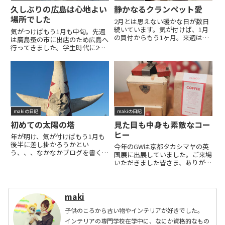
久しぶりの広島は心地よい
静かなるクランペット愛
場所でした
2月とは思えない暖かな日が数日
続いています。気が付けば、1月
気がつけばもう1月も中旬。先週
の買付からもう1ヶ月。来週は英
は廣島蚤の市に出店のため広島へ
国展出店のため、東京出張です。
行ってきました。学生時代に2年
昨年秋、イベント出店で東京に行
間お世話になった広島です。イベ
った際、新宿の小田急百貨店で開
ントは週末だったのですが、木曜
催中だった英国展に立ち寄りまし
日の夕方から広島入りして学生時
た。そのとき会場でクランペッ
代の友人と友人の上司に会うこと
ト...READ MORE
が出来て、すでにいろんな意味
で...READ MORE
makiの日記
makiの日記
初めての太陽の塔
見た目も中身も素敵なコー
ヒー
年が明け、気が付けばもう1月も
後半に差し掛かろうかとい
今年のGWは京都タカシマヤの英
う、、、なかなかブログを書くの
国展に出展していました。ご来場
は大変なものだなぁといつも思
いただきました皆さま、ありがと
い、そして放置する日々が続いて
うございました！一年ぶりにお会
おりますが、今年は昨年よりはた
いできたお客さまや、お店にも来
くさんのことを発信できればと思
てくださるお客さまと違う場所で
っております！先日、初めて太陽
お話しできたり、もちろん今年初
maki
の塔を見...READ MORE
めてお店の存在を知っていただ
い...READ MORE
子供のころから古い物やインテリアが好きでした。
インテリアの専門学校在学中に、なにか資格的なもの