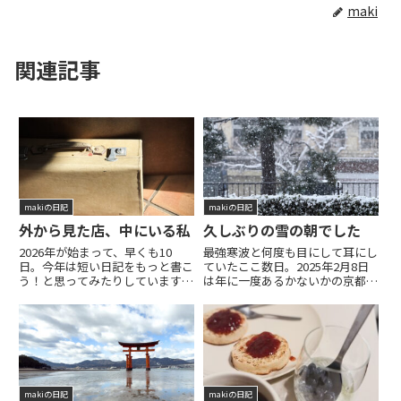
maki
関連記事
makiの日記
makiの日記
外から見た店、中にいる私
久しぶりの雪の朝でした
2026年が始まって、早くも10
最強寒波と何度も目にして耳にし
日。今年は短い日記をもっと書こ
ていたここ数日。2025年2月8日
う！と思ってみたりしています。
は年に一度あるかないかの京都市
冬は太陽の角度が低いので、店内
内での積雪な日となりました。朝
には夏にはない陽射しが差し込み
起きてすぐに外を確認しに出たと
ます。ガラス面が大きいため、日
ころ、辺り一面が雪景色でした。
向ぼっこエリアができるのはとて
朝の8時半。その時、外に出て雪
も嬉しい反面、デスクに向か
の様子を見ていたのは近所
っ...READ MORE
の...READ MORE
makiの日記
makiの日記