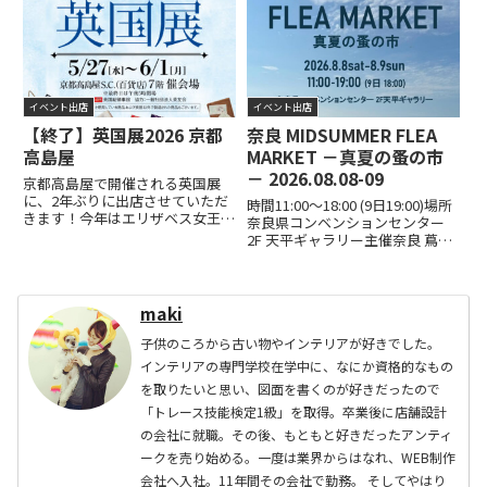
島1丁目1番２７号入場料 ¥500
せていただくことになりました。
前売りチケットイープラスで3/15
美しく洗練されたデザインの家具
20:...READ MORE
たちと一緒に並べていただけるな
んて！.場所は三条...READ MORE
イベント出店
イベント出店
【終了】英国展2026 京都
奈良 MIDSUMMER FLEA
高島屋
MARKET －真夏の蚤の市
－ 2026.08.08-09
京都高島屋で開催される英国展
に、2年ぶりに出店させていただ
時間11:00～18:00 (9日19:00)場所
きます！今年はエリザベス女王生
奈良県コンベンションセンター
誕100周年という特別な年。エリ
2F 天平ギャラリー主催奈良 蔦屋
ザベス女王グッズなども会場では
書店久しぶりに奈良の蔦屋書店さ
たくさんご覧いただけそうでいま
んのイベントに出店いたします！
からワクワクです♪🇬🇧京都髙島
少し涼しげなアイテムも持ってい
屋 英国展 2026🇬🇧●20...READ
こうかなと思っています。今回は
maki
MORE
屋内での...READ MORE
子供のころから古い物やインテリアが好きでした。
インテリアの専門学校在学中に、なにか資格的なもの
を取りたいと思い、図面を書くのが好きだったので
「トレース技能検定1級」を取得。卒業後に店舗設計
の会社に就職。その後、もともと好きだったアンティ
ークを売り始める。一度は業界からはなれ、WEB制作
会社へ入社。11年間その会社で勤務。 そしてやはり