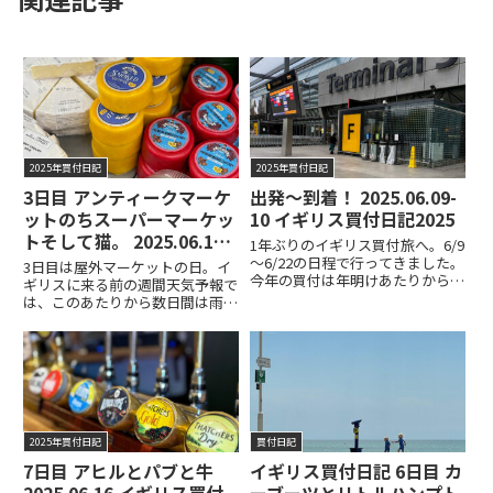
2025年買付日記
2025年買付日記
3日目 アンティークマーケ
出発～到着！ 2025.06.09-
ットのちスーパーマーケッ
10 イギリス買付日記2025
トそして猫。 2025.06.12
1年ぶりのイギリス買付旅へ。6/9
イギリス買付日記2025
～6/22の日程で行ってきました。
3日目は屋外マーケットの日。イ
今年の買付は年明けあたりからス
ギリスに来る前の週間天気予報で
ケジュールを立てていました。決
は、このあたりから数日間は雨の
まってしまうと出発まではあっと
予報でした。しかも屋外マーケッ
いう間。準備期間はあったはずな
トが続く予定だったので、念のた
のに、荷造りを始めたのは出発当
めレインコートを持ってきていま
日の朝。まぁ、なんとか...READ
した。朝から雲行き少し怪しく、
MORE
道中少し雨が降ったりしたもの
の...READ MORE
2025年買付日記
買付日記
7日目 アヒルとパブと牛
イギリス買付日記 6日目 カ
2025.06.16 イギリス買付
ーブーツとリトルハンプト