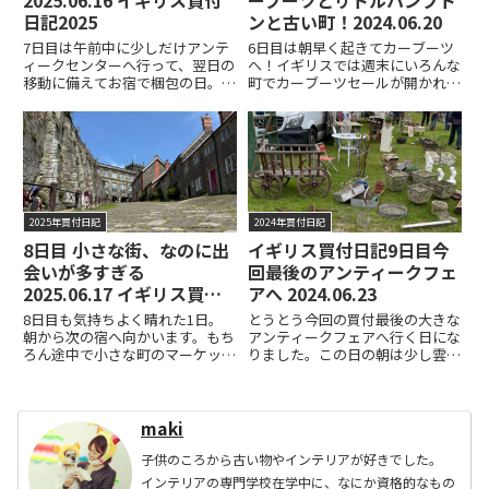
日記2025
ンと古い町！2024.06.20
7日目は午前中に少しだけアンテ
6日目は朝早く起きてカーブーツ
ィークセンターへ行って、翌日の
へ！イギリスでは週末にいろんな
移動に備えてお宿で梱包の日。ア
町でカーブーツセールが開かれて
ンティークセンターに到着したの
います。大きなアンティークフェ
がオープン直後だったのでまだヘ
アも楽しいのですが、各地のこう
ンリーがお仕事中でした。ちなみ
いった蚤の市も掘り出し物があっ
に泊まっている宿にはピンクのヘ
たりするので朝からワクワクで向
ティーがいたのに写真を撮り忘
かいました。この日もお天気よ
れ...READ MORE
く...READ MORE
2025年買付日記
2024年買付日記
8日目 小さな街、なのに出
イギリス買付日記9日目今
会いが多すぎる
回最後のアンティークフェ
2025.06.17 イギリス買付
アへ 2024.06.23
日記2025
8日目も気持ちよく晴れた1日。
とうとう今回の買付最後の大きな
朝から次の宿へ向かいます。もち
アンティークフェアへ行く日にな
ろん途中で小さな町のマーケット
りました。この日の朝は少し雲は
とアンティークセンターはお約
厚めでしたが、雨は降らず途中か
束。初めて訪れた街シャフツベリ
らは青空も。最後の最後まで天候
ーという街は、こじんまりとして
に恵まれた買い付けが出来まし
いるけれど観光スポットもあっ
た。会場に着くと皆さんどんどん
maki
て、ちょっと歩くだけでも楽しめ
エントランスの方へ向かってい
る雰...READ MORE
て、...READ MORE
子供のころから古い物やインテリアが好きでした。
インテリアの専門学校在学中に、なにか資格的なもの