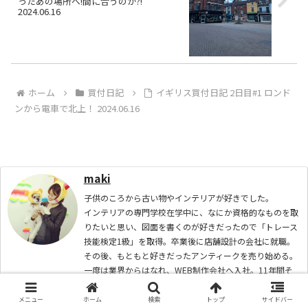
ったあの場所へ!間に合うのか?!
2024.06.16
ホーム
買付日記
イギリス買付日記 2日目#1 ロンド
ンから電車で北上！ 2024.06.16
maki
子供のころから古い物やインテリアが好きでした。
インテリアの専門学校在学中に、なにか資格的なものを取
りたいと思い、図面を書くのが好きだったので「トレース
技能検定1級」を取得。卒業後に店舗設計の会社に就職。
その後、もともと好きだったアンティークを売り始める。
一度は業界からはなれ、WEB制作会社へ入社。11年間そ
の会社で勤務。 そしてやはりこの世界が好きで第二期アン
ティーク屋な今。
メニュー
ホーム
検索
トップ
サイドバー