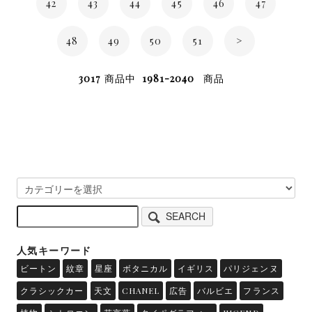
42
43
44
45
46
47
48
49
50
51
>
3017
商品中
1981-2040
商品
SEARCH
人気キーワード
ビートン
紋章
星座
ボタニカル
イギリス
パリジェンヌ
クラシックカー
天文
CHANEL
広告
バルビエ
フランス