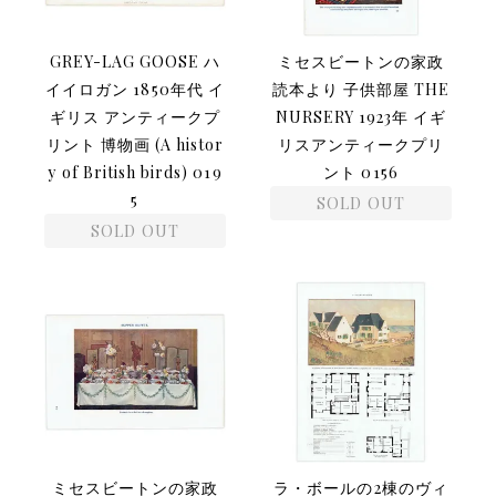
GREY-LAG GOOSE ハ
ミセスビートンの家政
イイロガン 1850年代 イ
読本より 子供部屋 THE
ギリス アンティークプ
NURSERY 1923年 イギ
リント 博物画 (A histor
リスアンティークプリ
y of British birds) 019
ント 0156
5
SOLD OUT
SOLD OUT
ミセスビートンの家政
ラ・ボールの2棟のヴィ