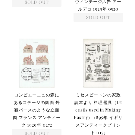
ヴィンテージ広告 アー
SOLD OUT
ルデコ 1929年 0520
SOLD OUT
コンピエーニュの森に
ミセスビートンの家政
あるコテージの図面 外
読本より 料理器具（Ut
観パースのような立面
ensils used in Making
図 フランス アンティー
Pastry） 1895年 イギリ
ク 1929年 0272
スアンティークプリン
ト 0153
SOLD OUT