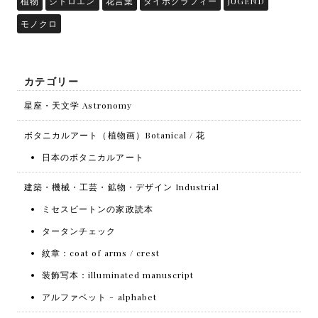
植物
シトロエン
花言葉
タイポグラフィー
JUGEND
モノクロ
カテゴリー
星座・天文学 Astronomy
ボタニカルアート（植物画）Botanical / 花
日本のボタニカルアート
建築・機械・工芸・鉱物・デザイン Industrial
ミセスビートンの家政読本
タータンチェック
紋章：coat of arms / crest
装飾写本：illuminated manuscript
アルファベット - alphabet