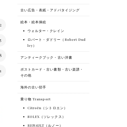
古い広告・表紙・アドバタイジング
絵本・絵本挿絵
2
ウォルター・クレイン
ロバート・ダドリー（Robert Dud
5
ley）
8
アンティークブック・古い洋書
ポストカード・古い書類・古い楽譜・
1
その他
海外の古い切手
乗り物 Transport
Citroën（シトロエン）
SOLEX（ソレックス）
RENAULT（ルノー）