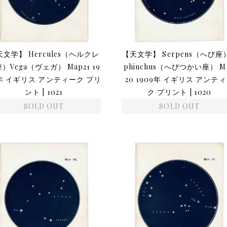
文学】 Hercules（ヘルクレ
【天文学】 Serpens（へび座
）Vega（ヴェガ） Map21 19
phiuchus（へびつかい座） M
年 イギリス アンティーク プリ
20 1909年 イギリス アンテ
ント | 1021
ク プリント | 1020
SOLD OUT
SOLD OUT