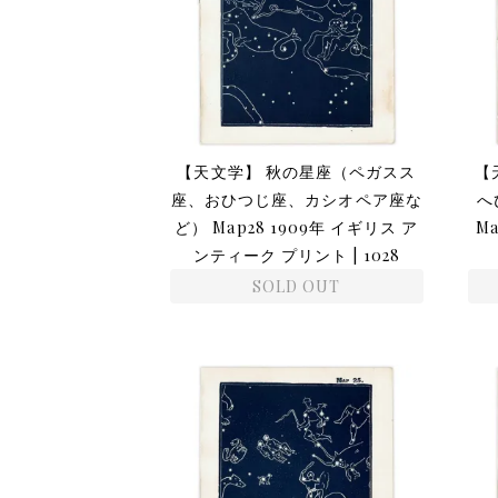
【天文学】 秋の星座（ペガスス
【
座、おひつじ座、カシオペア座な
へ
ど） Map28 1909年 イギリス ア
M
ンティーク プリント | 1028
SOLD OUT