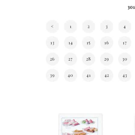
301
<
1
2
3
4
13
14
15
16
17
26
27
28
29
30
39
40
41
42
43