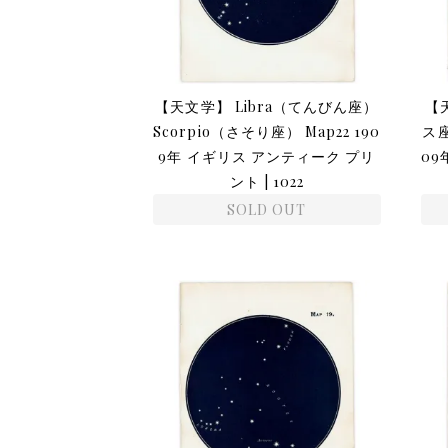
【天文学】 Libra（てんびん座）
【天
Scorpio（さそり座） Map22 190
ス座
9年 イギリス アンティーク プリ
09
ント | 1022
SOLD OUT