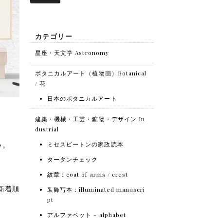
カテゴリー
星座・天文学 Astronomy
ボタニカルアート（植物画）Botanical
/ 花
日本のボタニカルアート
建築・機械・工芸・鉱物・デザイン In
dustrial
い。
ミセスビートンの家政読本
タータンチェック
紋章：coat of arms / crest
 新着順
装飾写本：illuminated manuscri
pt
アルファベット - alphabet