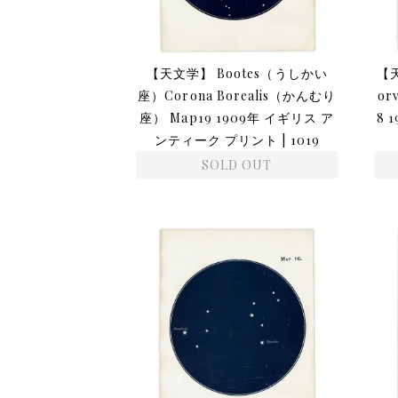
【天文学】 Bootes（うしかい
【
座）Corona Borealis（かんむり
o
座） Map19 1909年 イギリス ア
8 
ンティーク プリント | 1019
SOLD OUT