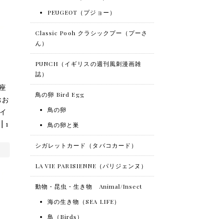
PEUGEOT（プジョー）
Classic Pooh クラシックプー（プーさ
ん）
PUNCH（イギリスの週刊風刺漫画雑
誌）
座
鳥の卵 Bird Egg
おお
鳥の卵
 イ
 1
鳥の卵と巣
シガレットカード（タバコカード）
LA VIE PARISIENNE（パリジェンヌ）
動物・昆虫・生き物 Animal/Insect
海の生き物（SEA LIFE）
鳥（Birds）