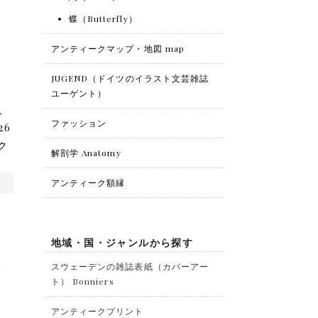
蝶（Butterfly）
アンティークマップ・地図 map
JUGEND（ドイツのイラスト文芸雑誌
ユーゲント）
、
ファッション
26
ク
解剖学 Anatomy
アンティーク額縁
地域・国・ジャンルから探す
スウェーデンの雑誌表紙（カバーアー
ト） Bonniers
アンティークプリント