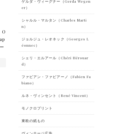
ゲルダ・ヴィーグナー（Gerda Wegen
er）
シャルル・マルタン（Charles Marti
n）
）O
ap
ジョルジュ・レオネック（Georges L
éonnec）
ィー
シェリ・エルアール（Chéri Hérouar
d）
ファビアン・ファビアーノ（Fabien Fa
biano）
ルネ・ヴィンセント（René Vincent）
モノクロプリント
東欧の紙もの
ヴィンテージ広告