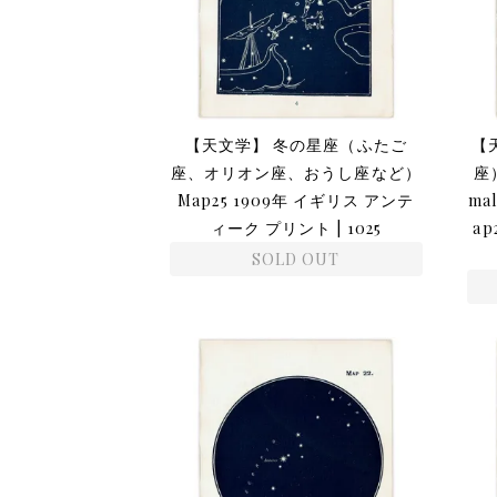
【天文学】 冬の星座（ふたご
【
座、オリオン座、おうし座など）
座
Map25 1909年 イギリス アンテ
ma
ィーク プリント | 1025
a
SOLD OUT