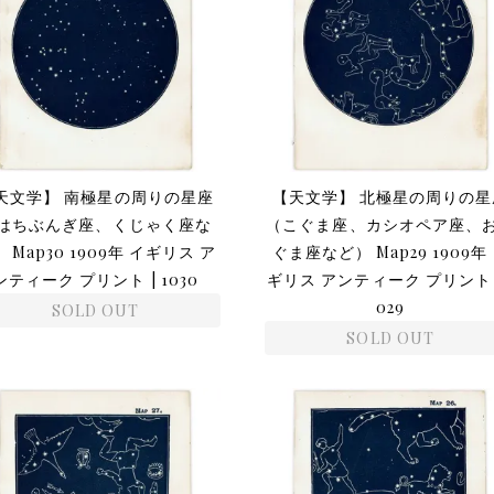
天文学】 南極星の周りの星座
【天文学】 北極星の周りの星
はちぶんぎ座、くじゃく座な
（こぐま座、カシオペア座、
 Map30 1909年 イギリス ア
ぐま座など） Map29 1909年
ンティーク プリント | 1030
ギリス アンティーク プリント |
029
SOLD OUT
SOLD OUT