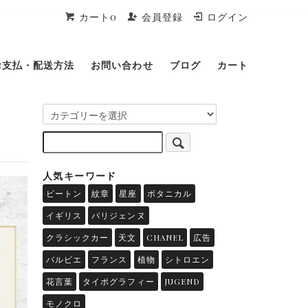
カート0
会員登録
ログイン
お支払・配送方法
お問い合わせ
ブログ
カート
人気キーワード
ビートン
紋章
星座
ボタニカル
イギリス
パリジェンヌ
クラシックカー
天文
CHANEL
広告
バルビエ
フランス
植物
シトロエン
花言葉
タイポグラフィー
JUGEND
モノクロ