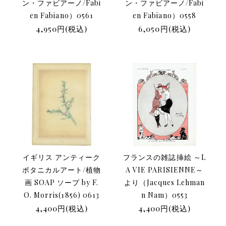
ン・ファビアーノ/Fabi
ン・ファビアーノ/Fabi
en Fabiano）0561
en Fabiano）0558
4,950円(税込)
6,050円(税込)
イギリス アンティーク
フランスの雑誌挿絵 ～L
ボタニカルアート/植物
A VIE PARISIENNE～
画 SOAP ソープ by F.
より（Jacques Lehman
O. Morris(1856) 0613
n Nam）0553
4,400円(税込)
4,400円(税込)