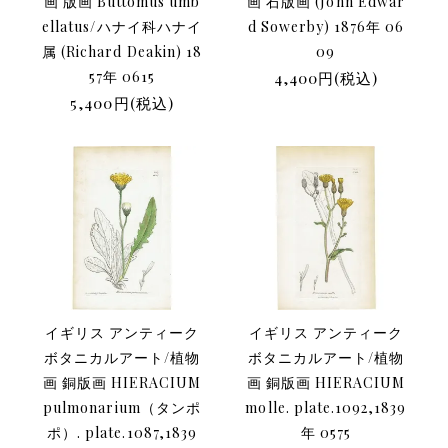
画 版画 Buttomus umb
画 石版画 (John Edwar
ellatus/ハナイ科ハナイ
d Sowerby) 1876年 06
属 (Richard Deakin) 18
09
57年 0615
4,400円(税込)
5,400円(税込)
イギリス アンティーク
イギリス アンティーク
ボタニカルアート/植物
ボタニカルアート/植物
画 銅版画 HIERACIUM
画 銅版画 HIERACIUM
pulmonarium（タンポ
molle. plate.1092,1839
ポ）. plate.1087,1839
年 0575