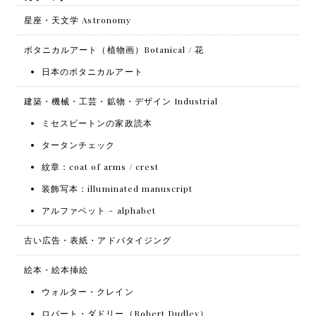
星座・天文学 Astronomy
ボタニカルアート（植物画）Botanical / 花
日本のボタニカルアート
建築・機械・工芸・鉱物・デザイン Industrial
ミセスビートンの家政読本
タータンチェック
紋章：coat of arms / crest
装飾写本：illuminated manuscript
アルファベット - alphabet
古い広告・表紙・アドバタイジング
絵本・絵本挿絵
ウォルター・クレイン
ロバート・ダドリー（Robert Dudley）