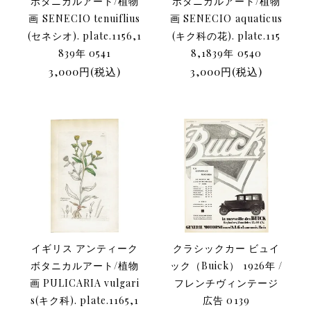
ボタニカルアート/植物
ボタニカルアート/植物
画 SENECIO tenuiflius
画 SENECIO aquaticus
(セネシオ). plate.1156,1
(キク科の花). plate.115
839年 0541
8,1839年 0540
3,000円(税込)
3,000円(税込)
イギリス アンティーク
クラシックカー ビュイ
ボタニカルアート/植物
ック（Buick） 1926年 /
画 PULICARIA vulgari
フレンチヴィンテージ
s(キク科). plate.1165,1
広告 0139