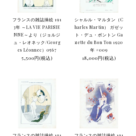
フランスの雑誌挿絵 191
シャルル・マルタン（C
3年 ～LA VIE PARISIE
harles Martin） ガゼッ
NNE～より（ジョルジ
ト・デュ・ボントン Ga
ュ・レオネック/Georg
zette du Bon Ton 1920
es Léonnec）0567
年 #009
5,500円(税込)
18,000円(税込)
フランスの雑誌挿絵 191
フランスの雑誌挿絵 191