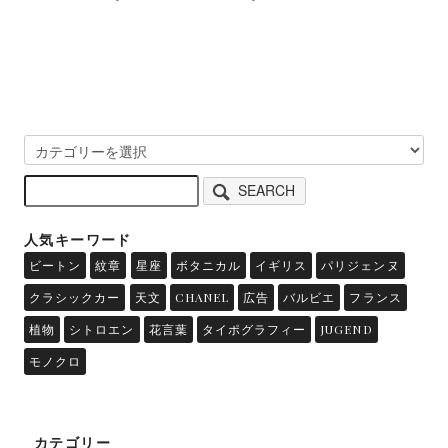
SEARCH
人気キーワード
ビートン
紋章
星座
ボタニカル
イギリス
パリジェンヌ
クラシックカー
天文
CHANEL
広告
バルビエ
フランス
植物
シトロエン
花言葉
タイポグラフィー
JUGEND
モノクロ
カテゴリー