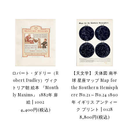
ロバート・ダドリー（R
【天文学】 天体図 南半
obert Dudley）ヴィク
球 星座マップ Map for
トリア朝 絵本 『Month
the Southern Hemisph
ly Maxims』 1882年 扉
ere No.21～No.24 1890
絵 | 1002
年 イギリス アンティー
4,400円(税込)
ク プリント | 0128
8,800円(税込)