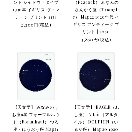
ント シャドウ・タイプ
（Peacock） みなみの
1936年 イギリス ヴィン
さんかく座（Triangl
テージ プリント 1134
e） Map22 1920年代 イ
2,200円(税込)
ギリス アンティーク プ
リント | 2040
3,850円(税込)
【天文学】 みなみのう
【天文学】 EAGLE（わ
お座α星 フォーマルハウ
し座） Altair（アルタ
ト（Fomalhaut） つる
イル） DOLPHIN（い
座・ほうおう座 Map21
るか座） Map20 1920