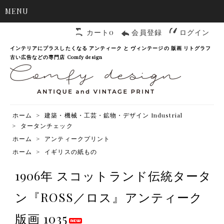
MENU
カート0
会員登録
ログイン
インテリアにプラスしたくなる アンティーク と ヴィンテージの 版画 リトグラフ
古い広告などの専門店 Comfy design
ホーム
>
建築・機械・工芸・鉱物・デザイン Industrial
>
タータンチェック
ホーム
>
アンティークプリント
ホーム
>
イギリスの紙もの
1906年 スコットランド伝統タータ
ン『ROSS／ロス』アンティーク
版画 1035