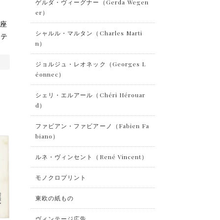
ゲルダ・ヴィーグナー（Gerda Wegen
er）
ぬ座
シャルル・マルタン（Charles Marti
ンテ
n）
ジョルジュ・レオネック（Georges L
éonnec）
シェリ・エルアール（Chéri Hérouar
d）
ファビアン・ファビアーノ（Fabien Fa
biano）
ルネ・ヴィンセント（René Vincent）
モノクロプリント
東欧の紙もの
ヴィンテージ広告