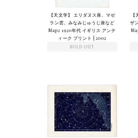
【天文学】 エリダヌス座、マゼ
【
ラン雲、みなみじゅうじ座など
ザン
Map2 1920年代 イギリス アンテ
Ma
ィーク プリント | 2002
SOLD OUT