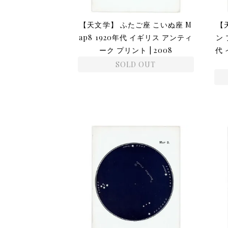
【天文学】 ふたご座 こいぬ座 M
【
ap8 1920年代 イギリス アンティ
ン 
ーク プリント | 2008
代
SOLD OUT