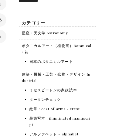
5
8
カテゴリー
星座・天文学 Astronomy
1
ボタニカルアート（植物画）Botanical
/ 花
日本のボタニカルアート
建築・機械・工芸・鉱物・デザイン In
dustrial
ミセスビートンの家政読本
タータンチェック
紋章：coat of arms / crest
装飾写本：illuminated manuscri
pt
アルファベット - alphabet