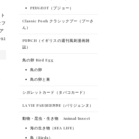
PEUGEOT（プジョー）
ント
Classic Pooh クラシックプー（プーさ
なフ
ん）
ア
92
PUNCH（イギリスの週刊風刺漫画雑
誌）
鳥の卵 Bird Egg
鳥の卵
鳥の卵と巣
シガレットカード（タバコカード）
LA VIE PARISIENNE（パリジェンヌ）
動物・昆虫・生き物 Animal/Insect
海の生き物（SEA LIFE）
鳥（Birds）