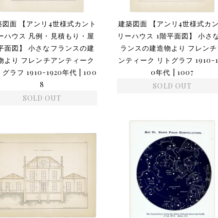
築図面 【アンリ4世様式カント
建築図面 【アンリ4世様式カ
ーハウス 凡例・見積もり・屋
リーハウス 1階平面図】 小さ
平面図】 小さなフランスの建
ランスの建造物より フレンチ
物より フレンチアンティーク
ンティーク リトグラフ 1910-1
グラフ 1910-1920年代 | 100
0年代 | 1007
8
SOLD OUT
SOLD OUT