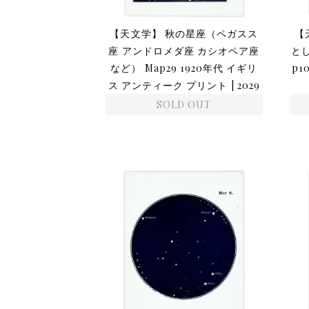
【天文学】 秋の星座（ペガスス
【
座 アンドロメダ座 カシオペア座
と
など） Map29 1920年代 イギリ
p1
ス アンティーク プリント | 2029
SOLD OUT