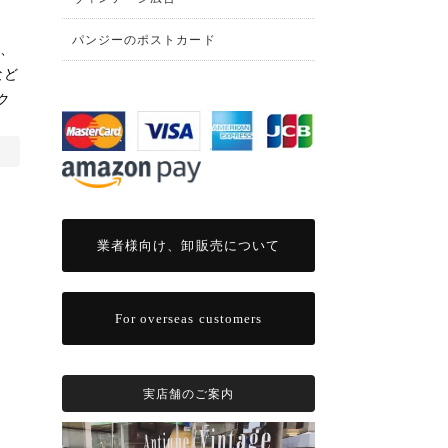
パンジーのポストカード
座、
など
ク
業者様向け、卸販売について
For overseas customers
実店舗のご案内