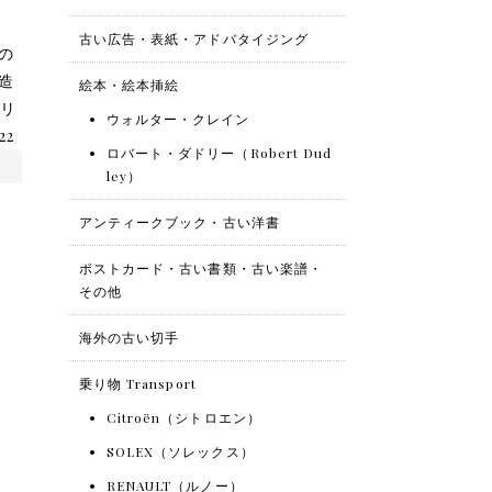
古い広告・表紙・アドバタイジング
の
造
絵本・絵本挿絵
 リ
ウォルター・クレイン
22
ロバート・ダドリー（Robert Dud
ley）
アンティークブック・古い洋書
ポストカード・古い書類・古い楽譜・
その他
海外の古い切手
乗り物 Transport
Citroën（シトロエン）
SOLEX（ソレックス）
RENAULT（ルノー）