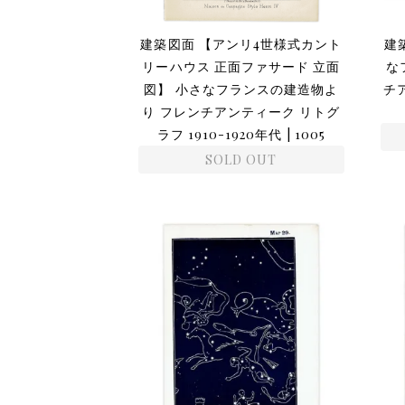
建築図面 【アンリ4世様式カント
建
リーハウス 正面ファサード 立面
な
図】 小さなフランスの建造物よ
チ
り フレンチアンティーク リトグ
ラフ 1910-1920年代 | 1005
SOLD OUT