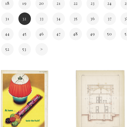
18
19
20
21
22
23
24
2
31
32
33
34
35
36
37
3
44
45
46
47
48
49
50
5
52
53
>