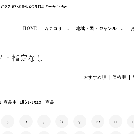
フ 古い広告などの専門店 Comfy design
HOME
カテゴリ
地域・国・ジャンル
ド：指定なし
おすすめ順
|
価格順
|
1
商品中
1861-1920
商品
5
6
7
8
9
10
11
1