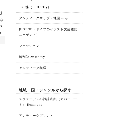
蝶（Butterfly）
ま
アンティークマップ・地図 map
座な
リス
JUGEND（ドイツのイラスト文芸雑誌
1
ユーゲント）
ファッション
解剖学 Anatomy
アンティーク額縁
地域・国・ジャンルから探す
スウェーデンの雑誌表紙（カバーアー
ト） Bonniers
アンティークプリント