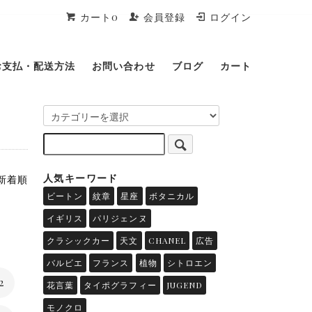
カート0
会員登録
ログイン
お支払・配送方法
お問い合わせ
ブログ
カート
人気キーワード
 新着順
ビートン
紋章
星座
ボタニカル
イギリス
パリジェンヌ
クラシックカー
天文
CHANEL
広告
バルビエ
フランス
植物
シトロエン
2
花言葉
タイポグラフィー
JUGEND
モノクロ