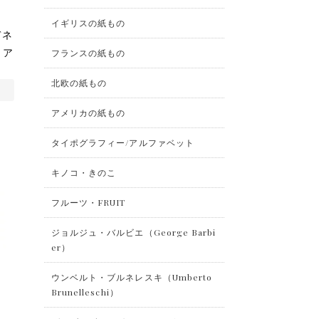
イギリスの紙もの
デネ
 ア
フランスの紙もの
9
北欧の紙もの
アメリカの紙もの
タイポグラフィー/アルファベット
キノコ・きのこ
フルーツ・FRUIT
ジョルジュ・バルビエ（George Barbi
er）
ウンベルト・ブルネレスキ（Umberto
Brunelleschi）