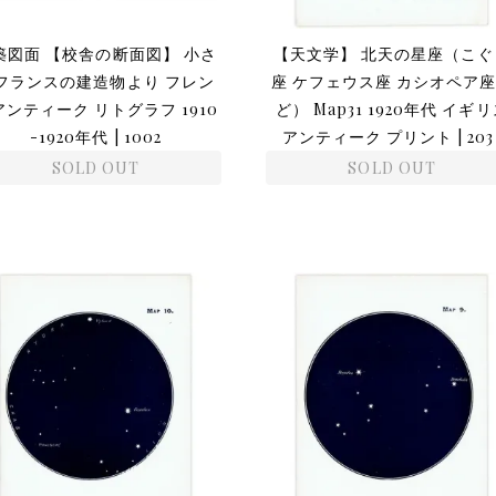
築図面 【校舎の断面図】 小さ
【天文学】 北天の星座（こぐ
フランスの建造物より フレン
座 ケフェウス座 カシオペア
アンティーク リトグラフ 1910
ど） Map31 1920年代 イギ
-1920年代 | 1002
アンティーク プリント | 203
SOLD OUT
SOLD OUT