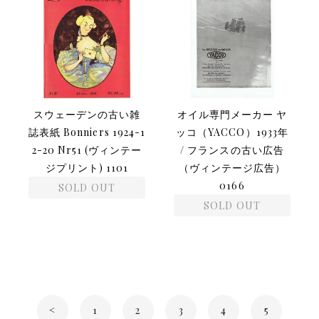
スウェーデンの古い雑
オイル専門メーカー ヤ
誌表紙 Bonniers 1924-1
ッコ（YACCO）1933年
2-20 Nr51 (ヴィンテー
/ フランスの古い広告
ジプリント) 1101
（ヴィンテージ広告）
0166
SOLD OUT
SOLD OUT
<
1
2
3
4
5