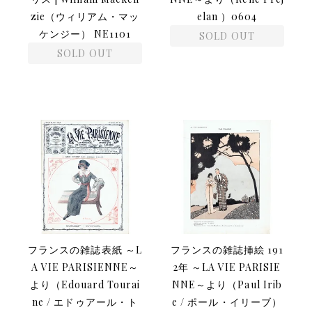
zie（ウィリアム・マッ
elan ）0604
ケンジー） NE1101
SOLD OUT
SOLD OUT
フランスの雑誌表紙 ～L
フランスの雑誌挿絵 191
A VIE PARISIENNE～
2年 ～LA VIE PARISIE
より（Edouard Tourai
NNE～より（Paul Irib
ne / エドゥアール・ト
e / ポール・イリーブ）