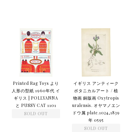
Printed Rag Toys より
イギリス アンティーク
人形の型紙 1960年代 イ
ボタニカルアート / 植
ギリス | POLLYANNA
物画 銅版画 Oxytropis
と PUSSY CAT 1101
uralensis. オヤマノエン
ドウ属 plate.1024,1839
SOLD OUT
年 0595
SOLD OUT