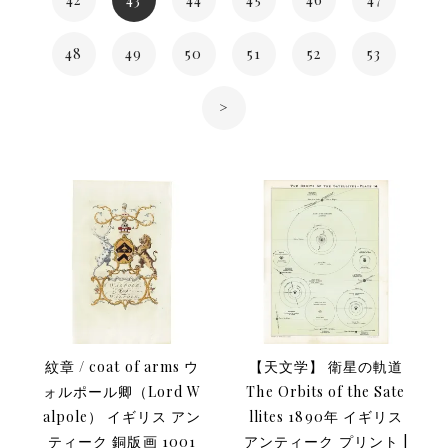
48
49
50
51
52
53
>
紋章 / coat of arms ウ
【天文学】 衛星の軌道
ォルポール卿（Lord W
The Orbits of the Sate
alpole） イギリス アン
llites 1890年 イギリス
ティーク 銅版画 1001
アンティーク プリント |