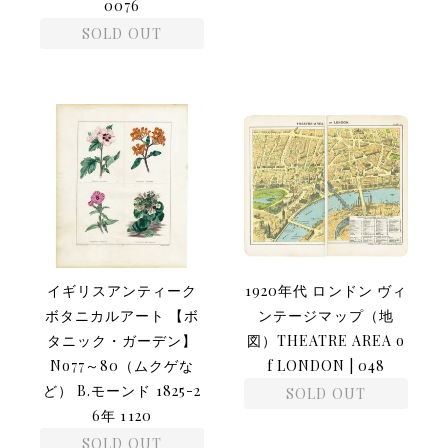
0076
SOLD OUT
イギリスアンティーク
1920年代 ロンドン ヴィ
ボタニカルアート 【ボ
ンテージマップ（地
タニック・ガーデン】
図）THEATRE AREA o
No77～80（ムクゲな
f LONDON | 048
ど） B.モーンド 1825-2
SOLD OUT
6年 1120
SOLD OUT