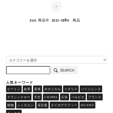
>
3121
商品中
2521-2580
商品
SEARCH
人気キーワード
ビートン
紋章
星座
ボタニカル
イギリス
パリジェンヌ
クラシックカー
天文
CHANEL
広告
バルビエ
フランス
植物
シトロエン
花言葉
タイポグラフィー
JUGEND