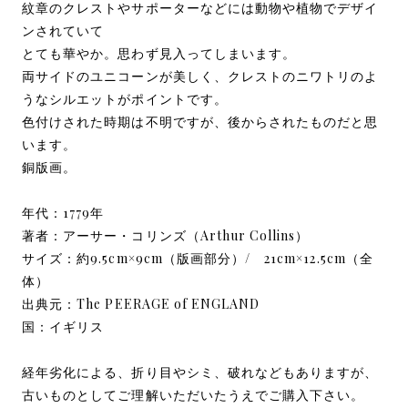
紋章のクレストやサポーターなどには動物や植物でデザイ
ンされていて
とても華やか。思わず見入ってしまいます。
両サイドのユニコーンが美しく、クレストのニワトリのよ
うなシルエットがポイントです。
色付けされた時期は不明ですが、後からされたものだと思
います。
銅版画。
年代：1779年
著者：アーサー・コリンズ（Arthur Collins）
サイズ：約9.5cm×9cm（版画部分）/ 21cm×12.5cm（全
体）
出典元：The PEERAGE of ENGLAND
国：イギリス
経年劣化による、折り目やシミ、破れなどもありますが、
古いものとしてご理解いただいたうえでご購入下さい。