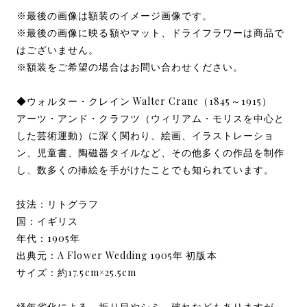
※最後の画像は額装のイメージ画像です。
※最後の画像に映る額やマット、ドライフラワーは商品で
はございません。
※額装をご希望の場合はお問い合わせください。
◆ウォルター・クレイン Walter Crane（1845～1915）
アーツ・アンド・クラフツ（ウィリアム・モリスを中心と
した芸術運動）に深く関わり、絵画、イラストレーショ
ン、児童書、陶磁器タイルなど、その他多くの作品を制作
し、数多くの挿絵を手がけたことでも知られています。
技法：リトグラフ
国：イギリス
年代：1905年
出典元：A Flower Wedding 1905年 初版本
サイズ：約17.5cm×25.5cm
経年劣化による、折り目やシミ、破れなどもありますが、