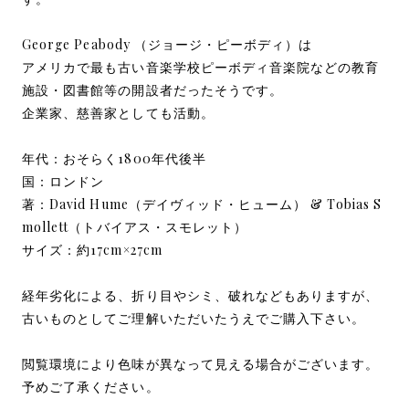
George Peabody （ジョージ・ピーボディ）は
アメリカで最も古い音楽学校ピーボディ音楽院などの教育
施設・図書館等の開設者だったそうです。
企業家、慈善家としても活動。
年代：おそらく1800年代後半
国：ロンドン
著：David Hume（デイヴィッド・ヒューム） & Tobias S
mollett（トバイアス・スモレット）
サイズ：約17cm×27cm
経年劣化による、折り目やシミ、破れなどもありますが、
古いものとしてご理解いただいたうえでご購入下さい。
閲覧環境により色味が異なって見える場合がございます。
予めご了承ください。