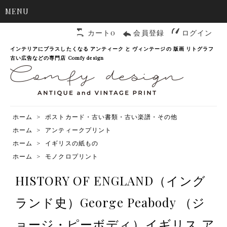
MENU
カート0
会員登録
ログイン
インテリアにプラスしたくなる アンティーク と ヴィンテージの 版画 リトグラフ
古い広告などの専門店 Comfy design
ホーム
>
ポストカード・古い書類・古い楽譜・その他
ホーム
>
アンティークプリント
ホーム
>
イギリスの紙もの
ホーム
>
モノクロプリント
HISTORY OF ENGLAND（イング
ランド史）George Peabody （ジ
ョージ・ピーボディ）イギリス ア