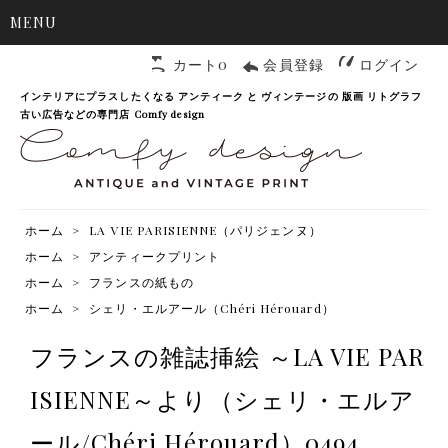
MENU
カート0
会員登録
ログイン
インテリアにプラスしたくなる アンティーク と ヴィンテージの 版画 リトグラフ
古い広告などの専門店 Comfy design
ホーム
>
LA VIE PARISIENNE（パリジェンヌ）
ホーム
>
アンティークプリント
ホーム
>
フランスの紙もの
ホーム
>
シェリ・エルアール（Chéri Hérouard）
フランスの雑誌挿絵 ～LA VIE PAR
ISIENNE～より（シェリ・エルア
ール/Chéri Hérouard）0494