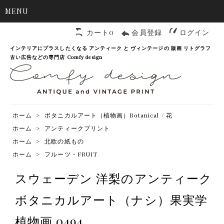
MENU
カート0
会員登録
ログイン
インテリアにプラスしたくなる アンティーク と ヴィンテージの 版画 リトグラフ
古い広告などの専門店 Comfy design
ホーム
>
ボタニカルアート（植物画）Botanical / 花
ホーム
>
アンティークプリント
ホーム
>
北欧の紙もの
ホーム
>
フルーツ・FRUIT
スウェーデン 洋梨のアンティーク
ボタニカルアート（ナシ）果実学
植物画 0494