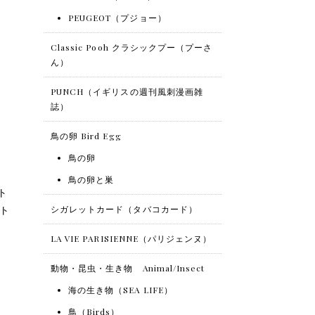
PEUGEOT（プジョー）
Classic Pooh クラシックプー（プーさ
ん）
PUNCH（イギリスの週刊風刺漫画雑
誌）
鳥の卵 Bird Egg
鳥の卵
鳥の卵と巣
ト
ット
シガレットカード（タバコカード）
LA VIE PARISIENNE（パリジェンヌ）
動物・昆虫・生き物 Animal/Insect
海の生き物（SEA LIFE）
鳥（Birds）