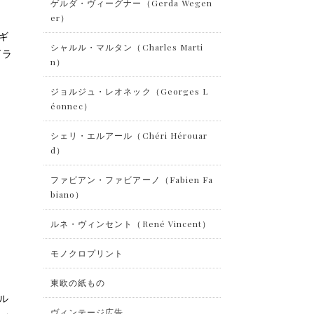
ゲルダ・ヴィーグナー（Gerda Wegen
er）
イギ
シャルル・マルタン（Charles Marti
グラ
n）
ジョルジュ・レオネック（Georges L
éonnec）
シェリ・エルアール（Chéri Hérouar
d）
ファビアン・ファビアーノ（Fabien Fa
biano）
ルネ・ヴィンセント（René Vincent）
モノクロプリント
東欧の紙もの
イル
ヴィンテージ広告