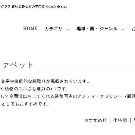
フ 古い広告などの専門店 Comfy design
HOME
カテゴリ
地域・国・ジャンル
ファベット
t）には装飾文字や装飾的な縁取りが掲載されています。
や植物のユルさも魅力の1つです。
として空間演出をしてくれる装飾写本のアンティークプリント（版
トとしてもおすすめです。
おすすめ順
| 価格順 |