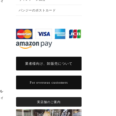
ティ
パンジーのポストカード
業者様向け、卸販売について
For overseas customers
イル
ティ
実店舗のご案内