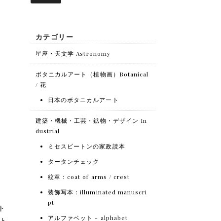
カテゴリー
星座・天文学 Astronomy
ボタニカルアート（植物画）Botanical
/ 花
日本のボタニカルアート
建築・機械・工芸・鉱物・デザイン In
dustrial
ミセスビートンの家政読本
タータンチェック
紋章：coat of arms / crest
装飾写本：illuminated manuscri
pt
ト
アルファベット - alphabet
ット