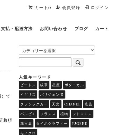
カート0
会員登録
ログイン
お支払・配送方法
お問い合わせ
ブログ
カート
人気キーワード
ビートン
紋章
星座
ボタニカル
イギリス
パリジェンヌ
画）で
クラシックカー
天文
CHANEL
広告
バルビエ
フランス
植物
シトロエン
新着順
花言葉
タイポグラフィー
JUGEND
モノクロ