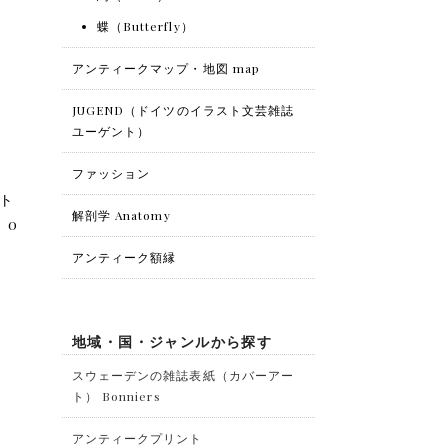
蝶（Butterfly）
アンティークマップ・地図 map
JUGEND（ドイツのイラスト文芸雑誌
ユーゲント）
ファッション
ット
解剖学 Anatomy
 0
アンティーク額縁
地域・国・ジャンルから探す
スウェーデンの雑誌表紙（カバーアー
ト） Bonniers
アンティークプリント