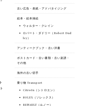
古い広告・表紙・アドバタイジング
絵本・絵本挿絵
ウォルター・クレイン
ロバート・ダドリー（Robert Dud
ley）
アンティークブック・古い洋書
ポストカード・古い書類・古い楽譜・
その他
海外の古い切手
ト
乗り物 Transport
ット
Citroën（シトロエン）
SOLEX（ソレックス）
RENAULT（ルノー）